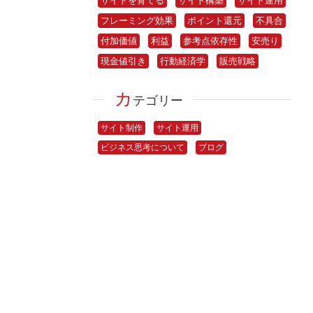
サイトを育てる
サイト構築
サイト運用
フレーミング効果
ポイント還元
不具合
付加価値
利益
参考点依存性
安売り
現金値引き
行動経済学
販売戦略
カ
テゴリー
サイト制作
サイト運用
ビジネス思考について
ブログ