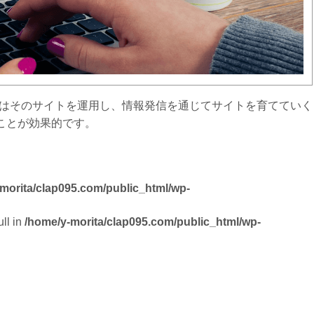
のはそのサイトを運用し、情報発信を通じてサイトを育てていく
ことが効果的です。
morita/clap095.com/public_html/wp-
ll in
/home/y-morita/clap095.com/public_html/wp-