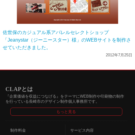
佐世保のカジュアル系アパレルセレクトショップ
「Jeanystar（ジーニースター）様」のWEBサイトを制作さ
せていただきました。
2012年7月25日
CLAPとは
『企業価値を収益につなげる』をテーマにWEB制作や印刷物の制作
を行っている
長崎市のデザイン制作個人事務所
です。
もっと見る
制作料金
サービス内容